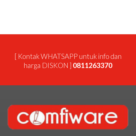
[ Kontak WHATSAPP untuk info dan
harga DISKON ]
0811263370