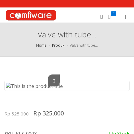
0
Valve with tube…
Home
Produk
Valve with tube…
Rp 325,000
Rp 525,000
SKU:
KLS-0003
In Stock