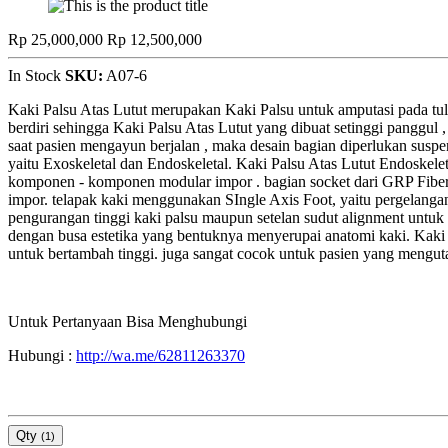
Rp 25,000,000
Rp 12,500,000
In Stock
SKU:
A07-6
Kaki Palsu Atas Lutut merupakan Kaki Palsu untuk amputasi pada tul
berdiri sehingga Kaki Palsu Atas Lutut yang dibuat setinggi panggul 
saat pasien mengayun berjalan , maka desain bagian diperlukan suspen
yaitu Exoskeletal dan Endoskeletal. Kaki Palsu Atas Lutut Endoskeleta
komponen - komponen modular impor . bagian socket dari GRP Fiber, t
impor. telapak kaki menggunakan SIngle Axis Foot, yaitu pergelangan k
pengurangan tinggi kaki palsu maupun setelan sudut alignment untu
dengan busa estetika yang bentuknya menyerupai anatomi kaki. Kaki 
untuk bertambah tinggi. juga sangat cocok untuk pasien yang mengu
Untuk Pertanyaan Bisa Menghubungi
Hubungi :
http://wa.me/62811263370
Qty
(
1
)