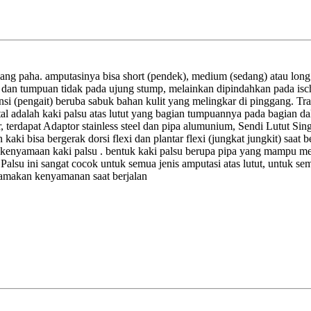
ang paha. amputasinya bisa short (pendek), medium (sedang) atau lon
, dan tumpuan tidak pada ujung stump, melainkan dipindahkan pada ische
si (pengait) beruba sabuk bahan kulit yang melingkar di pinggang. Tran
l adalah kaki palsu atas lutut yang bagian tumpuannya pada bagian dala
erdapat Adaptor stainless steel dan pipa alumunium, Sendi Lutut Singl
aki bisa bergerak dorsi flexi dan plantar flexi (jungkat jungkit) saat
k kenyamaan kaki palsu . bentuk kaki palsu berupa pipa yang mampu m
Palsu ini sangat cocok untuk semua jenis amputasi atas lutut, untuk 
tamakan kenyamanan saat berjalan