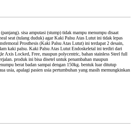
g (panjang). sisa amputasi (stump) tidak mampu menumpu disaat
al seat (tulang duduk) agar Kaki Palsu Atas Lutut ini tidak lepas
sfemoral Prosthesis (Kaki Palsu Atas Lutut) ini terdapat 2 desain,
m kaki palsu. Kaki Palsu Atas Lutut Endoskeletal ini terdiri dari
e Axis Locked, Free, maupun polycentric, bahan stainless Steel full
 berjalan. produk ini bisa disetel untuk penambahan maupun
enumpu berat badan sampai dengan 150kg. bentuk luar ditutup
semua usia, apalagi pasien usia pertumbuhan yang masih memungkinkan