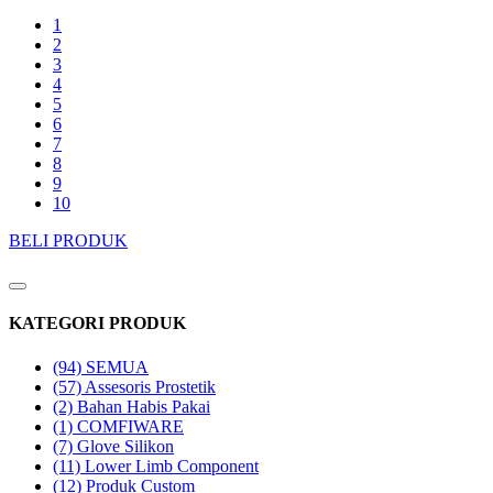
1
2
3
4
5
6
7
8
9
10
BELI PRODUK
KATEGORI PRODUK
(94)
SEMUA
(57)
Assesoris Prostetik
(2)
Bahan Habis Pakai
(1)
COMFIWARE
(7)
Glove Silikon
(11)
Lower Limb Component
(12)
Produk Custom