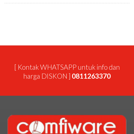
[ Kontak WHATSAPP untuk info dan
harga DISKON ]
0811263370